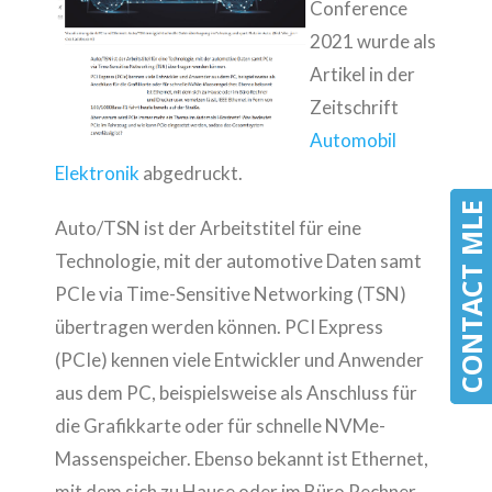
Conference
2021 wurde als
Artikel in der
Zeitschrift
Automobil
Elektronik
abgedruckt.
CONTACT MLE
CONTACT MLE
Auto/TSN ist der Arbeitstitel für eine
Technologie, mit der automotive Daten samt
PCIe via Time-Sensitive Networking (TSN)
übertragen werden können. PCI Express
(PCIe) kennen viele Entwickler und Anwender
aus dem PC, beispielsweise als Anschluss für
die Grafikkarte oder für schnelle NVMe-
Massenspeicher.
Ebenso bekannt ist Ethernet,
mit dem sich zu Hause oder im Büro Rechner