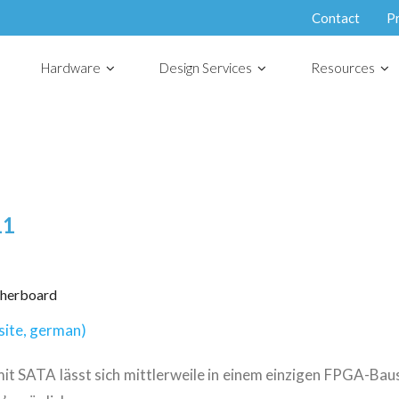
Contact
P
Hardware
Design Services
Resources
11
therboard
bsite, german)
t SATA lässt sich mittlerweile in einem einzigen FPGA-Baus