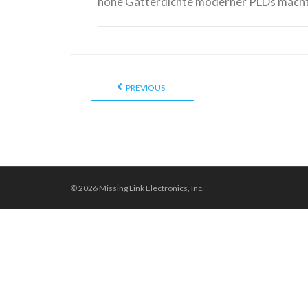
hohe Gatterdichte moderner PLDs macht
PREVIOUS
© 2026 Missing Link Electronics, Inc.